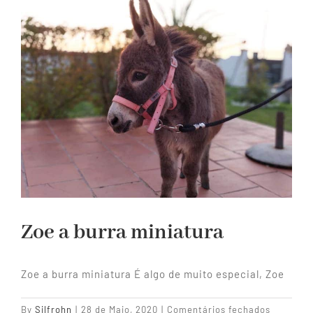
Zoe a burra miniatura
Zoe a burra miniatura É algo de muito especial, Zoe
em
By
Silfrohn
|
28 de Maio, 2020
|
Comentários fechados