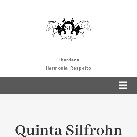
Skip
to
content
Liberdade
Harmonia Respeito
Togg
Navi
Home
Cães
Quinta Silfrohn