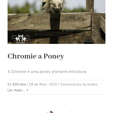
Chromie a Poney
A Chromie é uma poney shetland miniatura
em
By
Silfrohn
|
28 de Maio, 2020
|
Comentários fechados
Chromie
Ler mais...
a
Poney