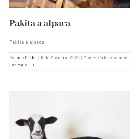
Pakita a alpaca
Pakita a alpaca
em
By
Ines Frohn
|
6 de Outubro, 2020
|
Comentários fechados
Paki
Ler mais...
a
alpa