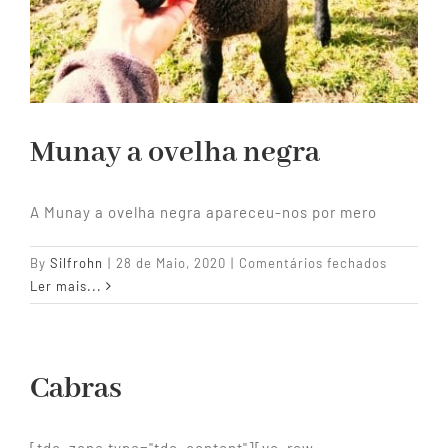
Munay a ovelha negra
A Munay a ovelha negra apareceu-nos por mero
em
By
Silfrohn
|
28 de Maio, 2020
|
Comentários fechados
Munay
Ler mais...
a
ovelha
negra
Cabras