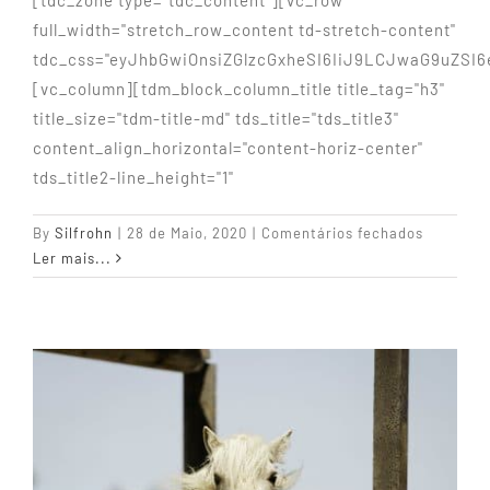
[tdc_zone type="tdc_content"][vc_row
full_width="stretch_row_content td-stretch-content"
tdc_css="eyJhbGwiOnsiZGlzcGxheSI6IiJ9LCJwaG9uZSI
[vc_column][tdm_block_column_title title_tag="h3"
title_size="tdm-title-md" tds_title="tds_title3"
content_align_horizontal="content-horiz-center"
tds_title2-line_height="1"
em
By
Silfrohn
|
28 de Maio, 2020
|
Comentários fechados
Cabras
Ler mais...