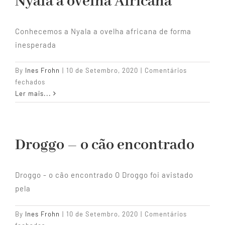
Nyala a ovelha Africana
Conhecemos a Nyala a ovelha africana de forma
inesperada
By
Ines Frohn
|
10 de Setembro, 2020
|
Comentários
em
fechados
Nyala
Ler mais...
a
ovelha
Africana
Droggo – o cão encontrado
Droggo - o cão encontrado O Droggo foi avistado
pela
By
Ines Frohn
|
10 de Setembro, 2020
|
Comentários
em