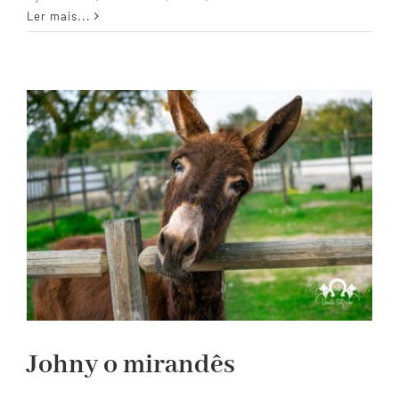
Zoe
Ler mais...
a
burra
miniatur
Johny o mirandês