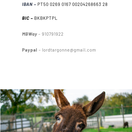
IBAN –
PT50 0269 0167 00204268663 28
BIC –
BKBKPTPL
MBWay
– 910791922
Paypal
– lordtargonne@gmail.com