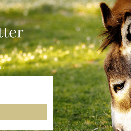
tter
as?
ia.