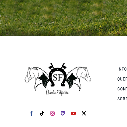
INF
QUE
CON
SOB