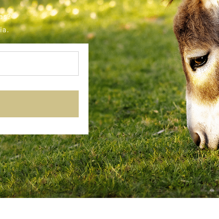
as?
ia.